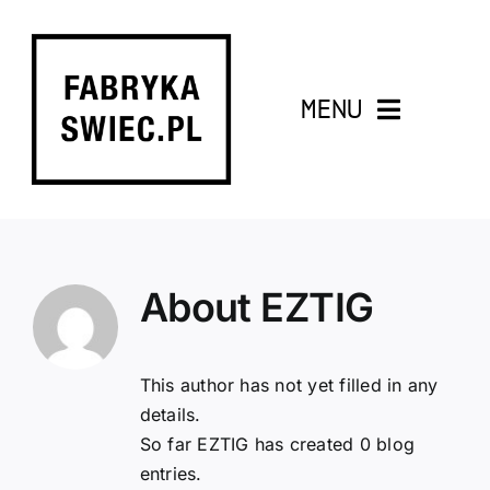
Skip
to
content
MENU
OFERTA
KOMPLEKSOWY PROJEKT
About
EZTIG
PERSONALIZOWANE ŚWIECE
DYFUZORY ZAPACHOWE
This author has not yet filled in any
details.
So far EZTIG has created 0 blog
WOSKI ZAPACHOWE
entries.